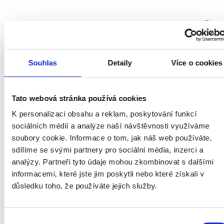
75 Kč
Non-alcoholic
0,33 l
Benedict (IPA)
alerg.:
1
Souhlas
Detaily
Více o cookies
65 Kč
Birell (Lager)
0,33 l
alerg.:
1
Tato webová stránka používá cookies
65 Kč
Maisel's Weisse
0,33 l
K personalizaci obsahu a reklam, poskytování funkcí
(Wheat)
sociálních médií a analýze naší návštěvnosti využíváme
soubory cookie. Informace o tom, jak náš web používáte,
alerg.:
1
sdílíme se svými partnery pro sociální média, inzerci a
analýzy. Partneři tyto údaje mohou zkombinovat s dalšími
informacemi, které jste jim poskytli nebo které získali v
HOT DRINKS
důsledku toho, že používáte jejich služby.
65 Kč
Fresh ginger or mint
Výběr