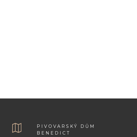
PIVOVARSKÝ DŮM
BENEDICT