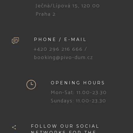
Ječná/Lípová 15, 120 00
Praha 2
PHONE / E-MAIL
+420 296 216 666
/
booking@pivo-dum.cz
OPENING HOURS
Mon-Sat: 11.00-23.30
Sundays: 11.00-23.30
FOLLOW OUR SOCIAL
NETWORKS FOR THE