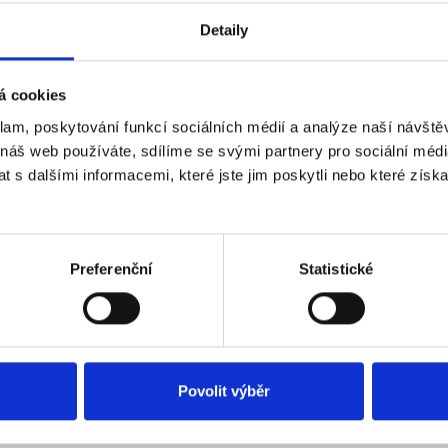
Detaily
á cookies
klam, poskytování funkcí sociálních médií a analýze naší návšt
 náš web používáte, sdílíme se svými partnery pro sociální média
 s dalšími informacemi, které jste jim poskytli nebo které získa
ETRO B
- Karlovo náměstí /
METRO C
- I. P.Pavlo
TRAM
4, 6, 10, 16, 22, 23 -
ŠTĚPÁNSKÁ
stop
.
Preferenční
Statistické
Povolit výběr