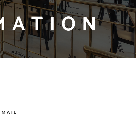
MATION
-MAIL
z